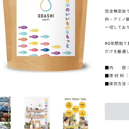
完全無添加
料・アミノ
一切してお
90年間削
だけを厳選
■内 容：
■原 材 料
■保存方法