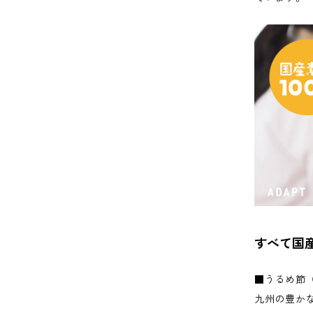
すべて国
■うるめ節（
九州の豊か