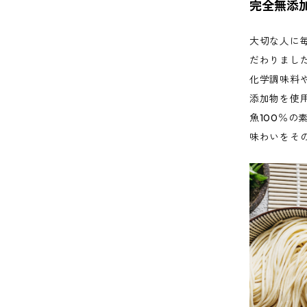
完全無添加
大切な人に
だわりまし
化学調味料
添加物を使
魚100％
味わいをそ