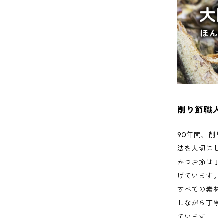
削り節職
90年間、
法を大切に
かつお節は
げています
すべての素
しながら丁
ています。