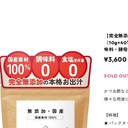
【完全無添加
（10g×
味料・酵
¥3,600
SOLD OU
かつお節な
様々な用途
【特徴】
★ パック