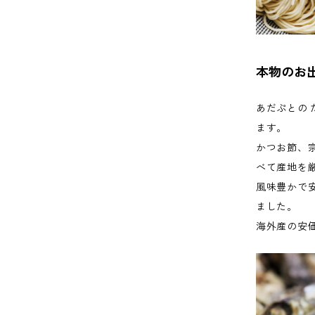
本物のお
あだぷとの
ます。
かつお節、
べて産地を
風味豊かで
ました。
海外産の安