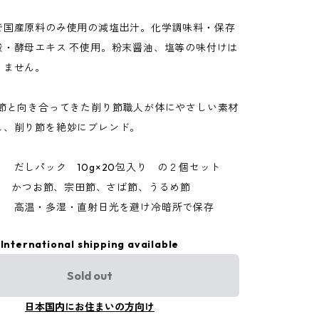
で国産原料のみ使用の減塩出汁。化学調味料・保存
酸・酵母エキス 不使用。粉末醤油、塩等の味付けは
りません。
り節と向き合ってきた削り節職人が体にやさしい素材
し、削り節を絶妙にブレンド。
 だしパック 10g×20包入り の２個セット
 ： かつお節、宗田節、さば節、うるめ節
： 高温・多湿・直射日光を避け冷暗所で保存
International shipping available
Sold out
日本国内にお住まいの方向け